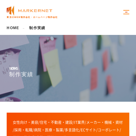
東京のWEB制作会社・ホームページ制作会社
HOME
制作実績
W
O
R
K
S
制
作
実
績
女性向け・美容
/
住宅・不動産・建設
/
IT業界
/
メーカー・機械・資材
/
採用・転職
/
病院・医療・製薬
/
多言語化
/
ECサイト
/
コーポレート
/