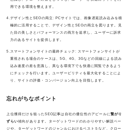
用できる環境を整えます。
4.
デザイン性とSEOの両立: PCサイトでは、画像遅延読み込みを積
極的に活用することで、デザイン性とSEOの両立を図ります。見
た目の美しさとパフォーマンスの両方を追求し、ユーザーに訴求
力のあるサイトを提供します。
5.
スマートフォンサイトの最終チェック: スマートフォンサイトが
重視される場合のケースは、5G、4G、3Gなどの回線による読み
込み速度の差を意識し、異なる環境下でも快適に閲覧できるよう
にチェックを行います。ユーザービリティを最大化することによ
り、サイトの評価・コンバージョン向上を目指します。
忘れがちなポイント
上位獲得だけを狙ったSEO記事は自社の優位性のアピールに
繋がり
ずらい
傾向があります。ターゲットワードのわかりやすい解説ペー
ジや、ターゲットワードのジャンルにおけるベスト５など、クロー