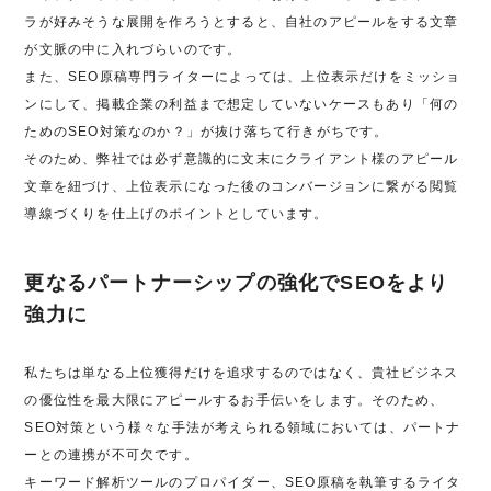
ラが好みそうな展開を作ろうとすると、自社のアピールをする文章
が文脈の中に入れづらいのです。
また、SEO原稿専門ライターによっては、上位表示だけをミッショ
ンにして、掲載企業の利益まで想定していないケースもあり「何の
ためのSEO対策なのか？」が抜け落ちて行きがちです。
そのため、弊社では必ず意識的に文末にクライアント様のアピール
文章を紐づけ、上位表示になった後のコンバージョンに繋がる閲覧
導線づくりを仕上げのポイントとしています。
更なるパートナーシップの強化でSEOをより
強力に
私たちは単なる上位獲得だけを追求するのではなく、貴社ビジネス
の優位性を最大限にアピールするお手伝いをします。そのため、
SEO対策という様々な手法が考えられる領域においては、パートナ
ーとの連携が不可欠です。
キーワード解析ツールのプロパイダー、SEO原稿を執筆するライタ