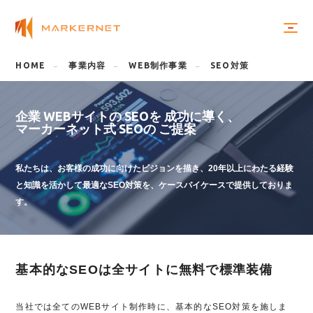
HOME
事業内容
WEB制作事業
SEO対策
企業
WEBサイトの
SEOを
成功に導く、
マーカーネット式
SEOの
ご提案
私たちは、お客様の成功に向けたビジョンを描き、20年以上にわたる経験
と知識を活かして最適なSEO対策を、ケースバイケースで提供しておりま
す。
基本的なSEOは全サイトに無料で標準装備
当社では全てのWEBサイト制作時に、基本的なSEO対策を施しま