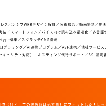
／レスポンシブWEBデザイン設計／写真撮影／動画撮影／動
PHP実装／スマートフォンデバイス向け読み込み最適化／多言
bletype構築／スクラッチCMS開発
ログラミング／AI連携プログラム／ASP連携／他社サービス
セキュリティ対応） ホスティング代行サポート／SSL証明書
B制作会社としての経験値は必ず貴社に
フィットしたナレッ