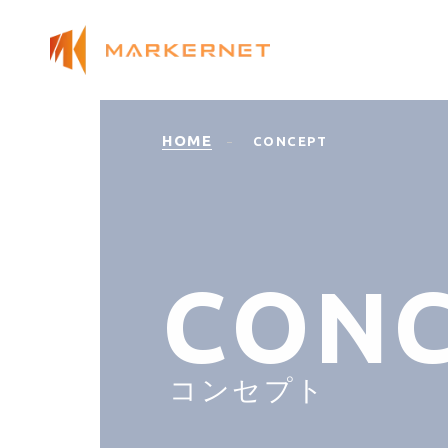
HOME
CONCEPT
C
O
N
コ
ン
セ
プ
ト