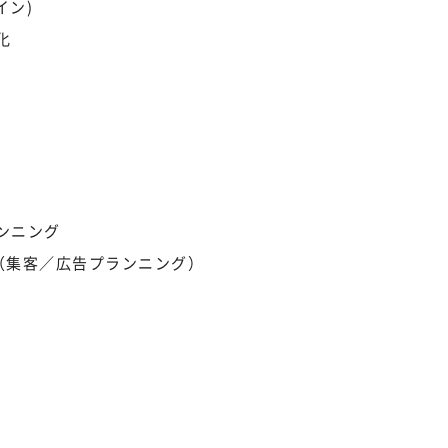
イン)
化
ンニング
（集客／広告プランニング）