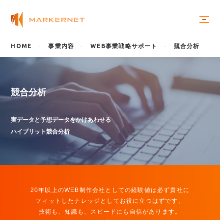
HOME
事業内容
WEB
事業戦略サポート
競合分析
競
合
分
析
実データと予想データをかけあわせる
ハイブリット競合分析
20年以上のWEB制作会社としての経験値は必ず貴社に
フィットしたナレッジとしてお役に立つはずです。
技術も、知識も、スピードにも自信があります。