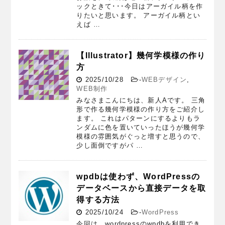
ックときて･･･今日はアーガイル柄を作
りたいと思います。 アーガイル柄とい
えば …
【Illustrator】幾何学模様の作り
方
2025/10/28
-
WEBデザイン
,
WEB制作
みなさまこんにちは、新人Aです。 三角
形で作る幾何学模様の作り方をご紹介し
ます。 これはパターンにするよりもラ
ンダムに色を置いていったほうが幾何学
模様の雰囲気がぐっと増すと思うので、
少し面倒ですがパ …
wpdbは使わず、WordPressの
データベースから直接データを取
得する方法
2025/10/24
-
WordPress
今回は、wordpressのwpdbを利用でき