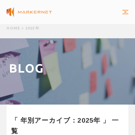
HOME
>
2025年
B
L
O
G
「 年別アーカイブ：2025年 」 一
覧