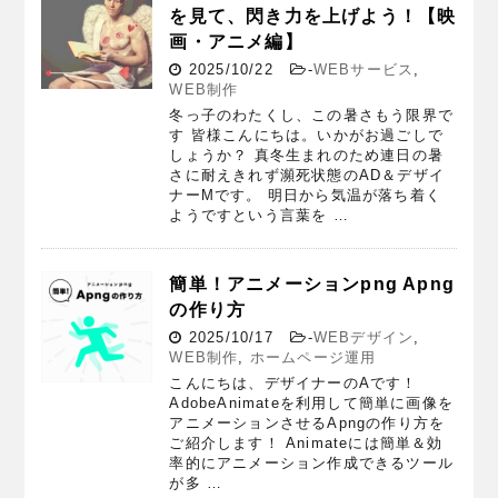
を見て、閃き力を上げよう！【映
画・アニメ編】
2025/10/22
-
WEBサービス
,
WEB制作
冬っ子のわたくし、この暑さもう限界で
す 皆様こんにちは。いかがお過ごしで
しょうか？ 真冬生まれのため連日の暑
さに耐えきれず瀕死状態のAD＆デザイ
ナーMです。 明日から気温が落ち着く
ようですという言葉を …
簡単！アニメーションpng Apng
の作り方
2025/10/17
-
WEBデザイン
,
WEB制作
,
ホームページ運用
こんにちは、デザイナーのAです！
AdobeAnimateを利用して簡単に画像を
アニメーションさせるApngの作り方を
ご紹介します！ Animateには簡単＆効
率的にアニメーション作成できるツール
が多 …