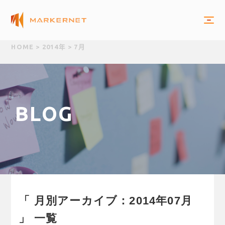
HOME
>
2014年
>
7月
B
L
O
G
「 月別アーカイブ：2014年07月
」 一覧