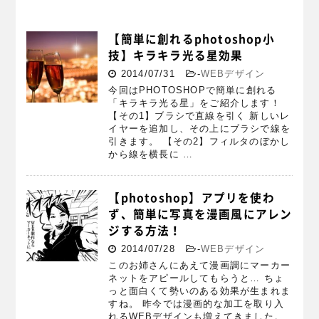
【簡単に創れるphotoshop小
技】キラキラ光る星効果
2014/07/31
-
WEBデザイン
今回はPHOTOSHOPで簡単に創れる
「キラキラ光る星」をご紹介します！
【その1】ブラシで直線を引く 新しいレ
イヤーを追加し、その上にブラシで線を
引きます。 【その2】フィルタのぼかし
から線を横長に …
【photoshop】アプリを使わ
ず、簡単に写真を漫画風にアレン
ジする方法！
2014/07/28
-
WEBデザイン
このお姉さんにあえて漫画調にマーカー
ネットをアピールしてもらうと… ちょ
っと面白くて勢いのある効果が生まれま
すね。 昨今では漫画的な加工を取り入
れるWEBデザインも増えてきました。