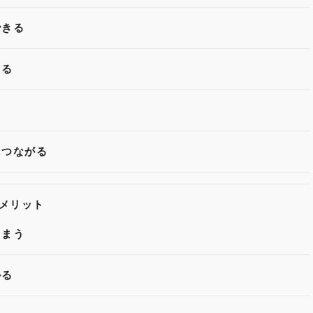
できる
きる
る
につながる
メリット
しまう
かる