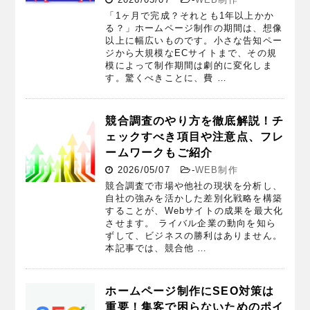
「1ヶ月で完成？それとも1年以上かか
る？」ホームページ制作の期間は、想像
以上に幅広いものです。小さな告知ペー
ジから大規模なECサイトまで、その規
模によって制作期間は劇的に変化しま
す。驚くべきことに、費 …
競合調査のやり方を徹底解説！チ
ェックすべき項目や注意点、フレ
ームワークもご紹介
2026/05/07
-
WEB制作
競合調査で市場や他社の現状を分析し、
自社の強みを活かした差別化戦略を構築
することが、Webサイトの成果を最大化
させます。 ライバル企業の動向を知ら
ずして、ビジネスの勝利はありません。
本記事では、競合他 …
ホームページ制作にSEO対策は
重要！集客で困らないためのポイ