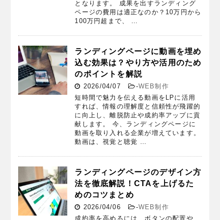
となります。 成果を出すランディング
ページの費用は適正なのか？10万円から
100万円超まで、 …
ランディングページに動画を埋め
込む効果は？やり方や活用のため
のポイントを解説
2026/04/07
-
WEB制作
短時間で魅力を伝える動画をLPに活用
すれば、情報の理解度と信頼性が飛躍的
に向上し、離脱防止や成約率アップに貢
献します。 今、ランディングページに
動画を取り入れる企業が増えています。
動画は、視覚と聴覚 …
ランディングページのデザイン方
法を徹底解説！CTAを上げるた
めのコツまとめ
2026/04/06
-
WEB制作
成約率を高めるには、ボタンの配置や