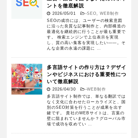
ントを徹底解説
2026/05/01
-
SEO
,
WEB制作
SEOの成功には、ユーザーの検索意図
に沿った良質な記事制作と、内部構造の
最適化を継続的に行うことが最も重要で
す。 検索エンジンで上位表示を実現
し、質の高い集客を実現したい——。そ
んな企業の永遠の課題に …
多言語サイトの作り方は？デザイ
ンやビジネスにおける重要性につ
いて徹底解説
2026/04/30
-
WEB制作
多言語サイト制作では、単なる翻訳では
なく文化に合わせたローカライズと、国
別のSEO対策を行うことが成果を出す
鍵です。 貴社のWEBサイトは、言葉の
壁に阻まれていませんか？グローバル市
場で成功を収めてい …