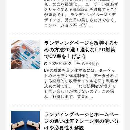
色、文言を最適化し、ユーザーが迷わず
クリックできる導線設計を徹底すること
が重要です。 ランディングページのデ
ザインは、見た目の美しさだけでなく、
コンバージョン率（CV …
ランディングページを改善するた
めの方法20選！適切なLPO対策
でCV率を上げよう
2026/04/02
-
WEB制作
LPの成果を最大化するには、ターゲッ
ト心理を突く構成制作と、データ分析に
よる継続的な改善サイクルを回す戦略が
成功の鍵です。 「なぜ訪問者が増えて
も問い合わせが増えないの？」この悩
み、解決します。業界2 …
ランディングページとホームペー
ジの違いは何？シーン別の使い分
けや必要性を解説