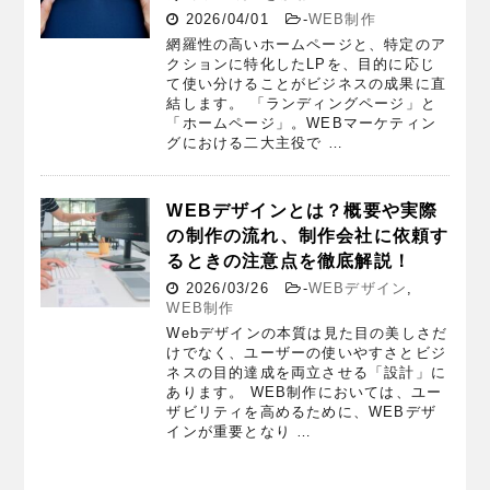
2026/04/01
-
WEB制作
網羅性の高いホームページと、特定のア
クションに特化したLPを、目的に応じ
て使い分けることがビジネスの成果に直
結します。 「ランディングページ」と
「ホームページ」。WEBマーケティン
グにおける二大主役で …
WEBデザインとは？概要や実際
の制作の流れ、制作会社に依頼す
るときの注意点を徹底解説！
2026/03/26
-
WEBデザイン
,
WEB制作
Webデザインの本質は見た目の美しさだ
けでなく、ユーザーの使いやすさとビジ
ネスの目的達成を両立させる「設計」に
あります。 WEB制作においては、ユー
ザビリティを高めるために、WEBデザ
インが重要となり …