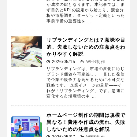
が成功の鍵となります。本記事では、ま
ず目的とKPIの設定から始まり、競合分
析や市場調査、ターゲット定義といった
事前準備の重要性を …
リブランディングとは？意味や目
的、失敗しないための注意点をわ
かりやすく解説
2026/05/15
-
WEB制作
リブランディングは、市場の変化に応じ
ブランド価値を再定義し、一貫した発信
で企業の競争力を高めるために不可欠な
戦略です。 企業イメージの刷新——そ
れが「リブランディング」です。急速に
変化する市場環境の中 …
ホームページ制作の期間は規模で
異なる！費用や作成の流れ、失敗
しないための注意点を解説
2026/05/07
-
WEB制作