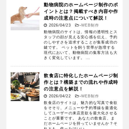
動物病院のホームページ制作のポ
イントとは？掲載すべき内容や作
成時の注意点について解説！
2026/04/23
-
WEB制作
動物病院のサイトは、情報の透明性とス
タッフの顔が見える安心感を伝え、予約
のしやすさを追求することが集客成功の
鍵です。 ペットを飼う世帯が急増する
現代において、動物病院の集客方法も大
きく変化しています。 …
飲食店に特化したホームページ制
作とは？構築までの流れや作成時
の注意点を解説！
2026/04/22
-
WEB制作
飲食店のサイトは、魅力的な写真で食欲
をそそり、メニューや予約導線を最適化
してユーザーの来店意欲を最大化させる
ことが重要です。 あなたの飲食店、ま
だホームページを持っていませんか？そ
れとも、作ったはいい …