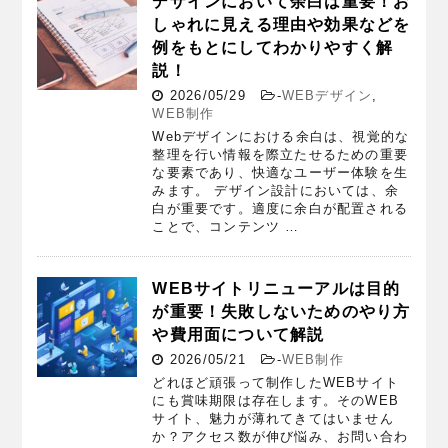
デザインにおいて余白は重要！お
しゃれに見える理由や効果などを
例をもとにしてわかりやすく解
説！
2026/05/29
-
WEBデザイン
,
WEB制作
Webデザインにおける余白は、視覚的な
整理を行い情報を際立たせるための重要
な要素であり、快適なユーザー体験を生
みます。 デザイン設計においては、余
白が重要です。適度に余白が配置される
ことで、コンテンツ …
WEBサイトリニューアルは目的
が重要！失敗しないためのやり方
や費用面について解説
2026/05/21
-
WEB制作
どれほど頑張って制作したWEBサイト
にも賞味期限は存在します。そのWEB
サイト、魅力が薄れてきてはいません
か？アクセス数が伸び悩み、お問い合わ