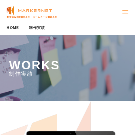
東京のWEB制作会社・ホームページ制作会社
HOME
制作実績
W
O
R
K
S
制
作
実
績