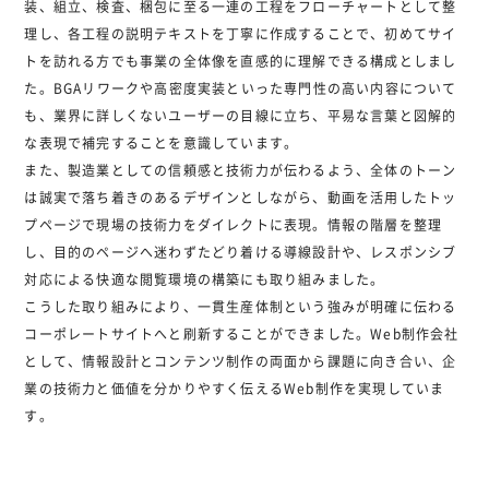
装、組立、検査、梱包に至る一連の工程をフローチャートとして整
理し、各工程の説明テキストを丁寧に作成することで、初めてサイ
トを訪れる方でも事業の全体像を直感的に理解できる構成としまし
た。BGAリワークや高密度実装といった専門性の高い内容について
も、業界に詳しくないユーザーの目線に立ち、平易な言葉と図解的
な表現で補完することを意識しています。
また、製造業としての信頼感と技術力が伝わるよう、全体のトーン
は誠実で落ち着きのあるデザインとしながら、動画を活用したトッ
プページで現場の技術力をダイレクトに表現。情報の階層を整理
し、目的のページへ迷わずたどり着ける導線設計や、レスポンシブ
対応による快適な閲覧環境の構築にも取り組みました。
こうした取り組みにより、一貫生産体制という強みが明確に伝わる
コーポレートサイトへと刷新することができました。Web制作会社
として、情報設計とコンテンツ制作の両面から課題に向き合い、企
業の技術力と価値を分かりやすく伝えるWeb制作を実現していま
す。