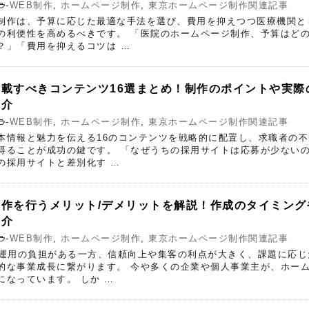
-
WEB制作
,
ホームページ制作
,
東京ホームページ制作関連記事
制作は、予算に応じた最適な手法を選び、費用を抑えつつ医療機関と
の利便性を高めるべきです。 「医院のホームページ制作、予算はど
？」「費用を抑えるコツは …
載すべきコンテンツ16選まとめ！制作のポイントや実際
紹介
-
WEB制作
,
ホームページ制作
,
東京ホームページ制作関連記事
本情報と魅力を伝える16のコンテンツを戦略的に配置し、求職者の不
得ることが成功の鍵です。 「なぜうちの採用サイトは応募が少ない
の採用サイトと差別化す …
作を行うメリット/デメリットを解説！作成のタイミング
紹介
-
WEB制作
,
ホームページ制作
,
東京ホームページ制作関連記事
や運用の負担がある一方、信頼向上や集客の利点が大きく、課題に応じ
的な事業成長に繋がります。 今や多くの企業や個人事業主が、ホー
になっています。 しか …