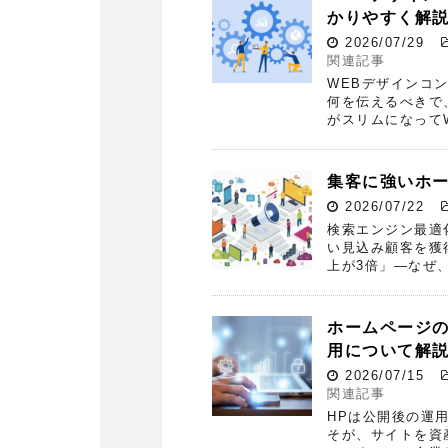
かりやすく解
2026/07/29
関連記事
WEBデザインコ
何を伝えるべきで
がスリムになって
集客に強いホ
2026/07/22
検索エンジン最適
い見込み顧客を獲
上が3倍」—なぜ
ホームページ
用について解
2026/07/15
関連記事
HPは公開後の運
そが、サイトを資