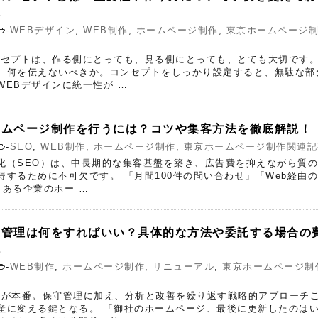
説
-
WEBデザイン
,
WEB制作
,
ホームページ制作
,
東京ホームページ
ンセプトは、作る側にとっても、見る側にとっても、とても大切です
、何を伝えないべきか。コンセプトをしっかり設定すると、無駄な部
WEBデザインに統一性が …
ームページ制作を行うには？コツや集客方法を徹底解説！
-
SEO
,
WEB制作
,
ホームページ制作
,
東京ホームページ制作関連記
化（SEO）は、中長期的な集客基盤を築き、広告費を抑えながら質
得するために不可欠です。 「月間100件の問い合わせ」「Web経由
、ある企業のホー …
の管理は何をすればいい？具体的な方法や委託する場合の
説
-
WEB制作
,
ホームページ制作
,
リニューアル
,
東京ホームページ制
用が本番。保守管理に加え、分析と改善を繰り返す戦略的アプローチ
産に変える鍵となる。 「御社のホームページ、最後に更新したのは