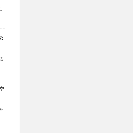
し
の
の
安
の
や
た
ム