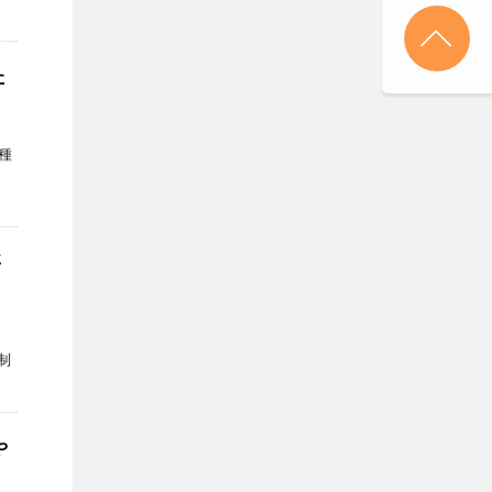
た
種
事
制
や