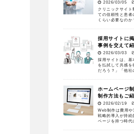
2026/03/05
クリニックサイト
ての信頼性と患者
くらい必要なのか
採用サイトに掲
事例を交えて
2026/03/03
採用サイトは、基
を払拭して共感を
だろう？」「他社
ホームページ制
制作方法もご
2026/02/19
Web制作は費用
戦略的導入が持続
ページを持つ時代