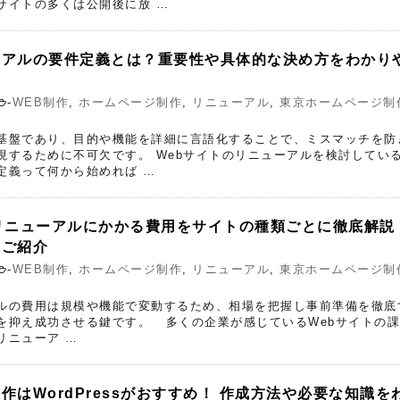
サイトの多くは公開後に放 …
ーアルの要件定義とは？重要性や具体的な決め方をわかり
-
WEB制作
,
ホームページ制作
,
リニューアル
,
東京ホームページ制
基盤であり、目的や機能を詳細に言語化することで、ミスマッチを防
現するために不可欠です。 Webサイトのリニューアルを検討してい
定義って何から始めれば …
リニューアルにかかる費用をサイトの種類ごとに徹底解説
もご紹介
-
WEB制作
,
ホームページ制作
,
リニューアル
,
東京ホームページ制
ルの費用は規模や機能で変動するため、相場を把握し事前準備を徹底
を抑え成功させる鍵です。 多くの企業が感じているWebサイトの
リニューア …
作はWordPressがおすすめ！ 作成方法や必要な知識を