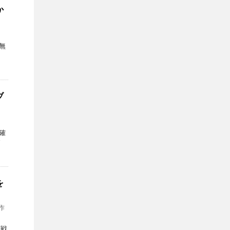
か
無
な
ブ
確
す
を
作
の戦