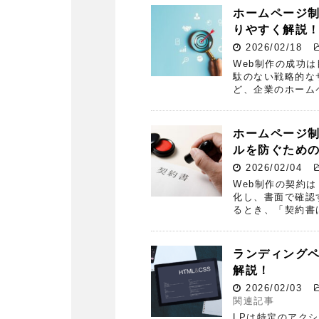
ホームページ
りやすく解説
2026/02/18
Web制作の成功
駄のない戦略的な
ど、企業のホーム
ホームページ
ルを防ぐため
2026/02/04
Web制作の契約
化し、書面で確認
るとき、「契約書
ランディング
解説！
2026/02/03
関連記事
LPは特定のアク