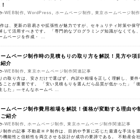
説！
-
WEB制作
,
WordPress
,
ホームページ制作
,
東京ホームページ制
での制作は、更新の容易さや拡張性が魅力ですが、セキュリティ対策や保
解して活用すべきです。 「専門的なプログラミング知識がなくても
ームページを作成・ …
ホームページ制作時の見積もりの取り方を解説！見方や項
ご紹介
-
WEB制作
,
東京ホームページ制作関連記事
りの取り方は、安さだけで選ばず、内訳や相場を正しく理解し、要件
ることが重要です。 「安い見積もりを選んだら品質が低かった」「
生した」―そんなホームペ …
ホームページ制作費用相場を解説！価格が変動する理由や
もご紹介
-
WEB制作
,
ホームページ制作
,
東京ホームページ制作関連記事
ジ制作の記事 不動産ＨＰ制作は、目的や予算に応じた最適な手法を
の機能性と信頼性を両立させる設計が成功の要諦である。 不動産会