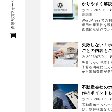
自動見積フォーム
かりやすく解
2026/07/01
連記事
WordPress
運用の重要性を理
直感的な操作でホ
失敗しない！
ごとの内容も
2026/07/01
失敗しない見積も
予算を明確に伝え
から追加費用が発
不動産会社の
作のポイント
2026/06/17
不動産ホームペー
び、物件検索など