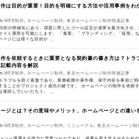
制作は目的が重要！目的を明確にする方法や活用事例をわ
！
-
WEB制作
,
ホームページ制作
,
東京ホームページ制作関連記事
は目的の明確化にあり、課題に即したゴール設定が成果を最大化させ、
サイト運用を可能にします。 「集客」「ブランディング」「採用」
ページには様々な目的が …
制作を依頼するときに重要となる契約書の書き方は？トラ
の記載内容を解説
-
WEB制作
,
ホームページ制作
,
東京ホームページ制作関連記事
はトラブルを防ぐ基盤であり、業務範囲や著作権、保守内容を事前に明
することがプロジェクト成功の鍵です。 ホームページの制作を依頼
は後回しでいいだろう」 …
ページとは？その意味やメリット、ホームページとの違い
-
WEB制作
,
ホームページ制作
,
リニューアル
,
東京ホームページ制
ションへ誘導する強力な営業ツールであり、成果を最大化させるため