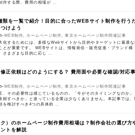
制作する際、費用の相場が …
種類を一覧で紹介！目的に合ったWEBサイト制作を行う
につけよう
-
WEB制作
,
ホームページ制作
,
東京ホームページ制作関連記事
大化するためには、多様なWebサイトから目的やターゲットに最適な
ことが重要です。 WEBサイトは、情報発信・販売促進・ブランド構
、さまざまな目的に応じ …
修正依頼はどのようにする？ 費用面や必要な確認/対応
-
WEB制作
,
ホームページ制作
,
東京ホームページ制作関連記事
正、その必要性は感じているものの、「今がそのタイミングなのか」
依頼すべきか」と迷っている企業は少なくありません。本記事では、
頼を検討すべき4つの具体的 …
ック）のホームページ制作費用相場は？制作会社の選び方
イントを解説