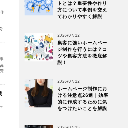
トとは？重要性や作り
方について事例を交え
制作
てわかりやすく解説
。
分
2026/07/22
集客に強いホームペー
ジ制作を行うには？コ
ツや集客方法を徹底解
事
説！
の高
の売
2026/07/22
ホームページ制作にお
費
ける注意点26選｜効率
的に作成するために気
作
をつけたいことを解説
こ
い
2026/07/15