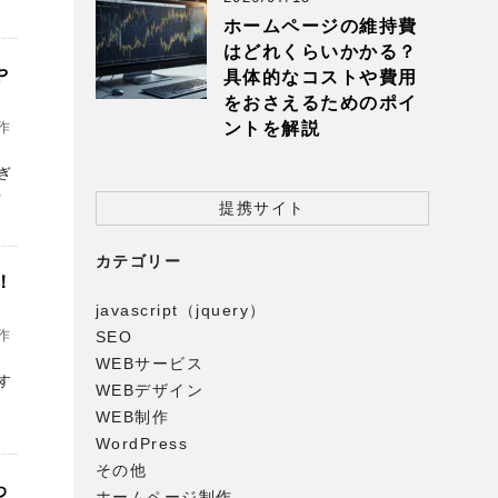
ホームページの維持費
はどれくらいかかる？
や
具体的なコストや費用
をおさえるためのポイ
ントを解説
作
ぎ
る
提携サイト
カテゴリー
！
javascript（jquery）
作
SEO
WEBサービス
す
WEBデザイン
課
WEB制作
WordPress
その他
わ
ホームページ制作