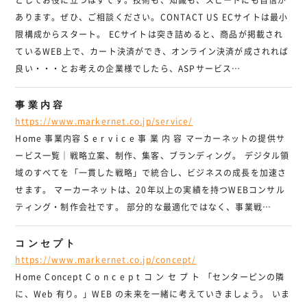
としてお役に立つはずです。技術も、知識も、スピードにも自信が
あります。ぜひ、ご相談ください。CONTACT US ECサイトは最小
限構成からスタート。 ECサイトは突き詰めると、商品が掲載され
ているWEB上で、カート決済ができ、オンライン決済が成されれば
良い・・・とお考えの企業様でしたら、ASPサービス…
事業内容
https://www.markernet.co.jp/service/
Home 事業内容 S e r v i c e 事 業 内 容 マーカーネットの提供サ
ービス一覧｜戦略立案、制作、集客、ブランディング。 デジタル領
域のすべてを「一貫した戦略」で統合し、ビジネスの成長を加速さ
せます。 マーカーネットは、20年以上の実績を持つWEBコンサル
ティング・制作会社です。 部分的な最適化ではなく、事業戦…
コンセプト
https://www.markernet.co.jp/concept/
Home Concept C o n c e p t コ ン セ プ ト 「センターピンの隣
に、Web 有り。」WEB の未来を一緒に考えていきましょう。 いま