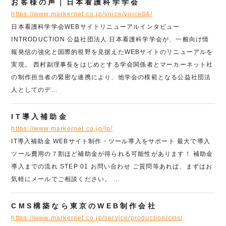
お客様の声｜日本看護科学学会
https://www.markernet.co.jp/voice/voice04/
日本看護科学学会WEBサイトリニューアルインタビュー
INTRODUCTION 公益社団法人 日本看護科学学会が、一般向け情
報発信の強化と国際的視野を見据えたWEBサイトのリニューアルを
実現。 西村副理事長をはじめとする学会関係者とマーカーネット社
の制作担当者の緊密な連携により、他学会の模範となる公益社団法
人としてのデ…
IT導入補助金
https://www.markernet.co.jp/lp/
IT導入補助金 WEBサイト制作・ツール導入をサポート 最大で導入
ツール費用の７割ほど補助金が得られる可能性があります！ 補助金
導入までの流れ STEP 01 お問い合わせ ご質問等あれば、まずはお
気軽にメールでご相談ください。 …
CMS構築なら東京のWEB制作会社
https://www.markernet.co.jp/service/production/cms/