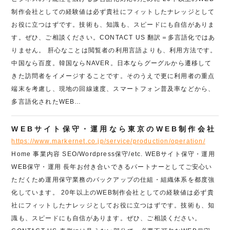
制作会社としての経験値は必ず貴社にフィットしたナレッジとして
お役に立つはずです。技術も、知識も、スピードにも自信がありま
す。ぜひ、ご相談ください。CONTACT US 翻訳＝多言語化ではあ
りません。 肝心なことは閲覧者の利用言語よりも、利用方法です。
中国なら百度。韓国ならNAVER。日本ならグーグルから遷移して
きた訪問者をイメージすることです。そのうえで更に利用者の重点
端末を考慮し、現地の回線速度、スマートフォン普及率などから、
多言語化されたWEB…
WEBサイト保守・運用なら東京のWEB制作会社
https://www.markernet.co.jp/service/production/operation/
Home 事業内容 SEO/Wordpress保守/etc. WEBサイト保守・運用
WEB保守・運用 長年お付き合いできるパートナーとしてご安心い
ただくため運用保守業務のバックアップの仕組・組織体系を都度強
化しています。 20年以上のWEB制作会社としての経験値は必ず貴
社にフィットしたナレッジとしてお役に立つはずです。技術も、知
識も、スピードにも自信があります。ぜひ、ご相談ください。