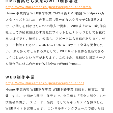
CMS構築なら東京のWEB制作会社
https://www.markernet.co.jp/service/production/cms/
Home 事業内容 WEB制作事業 CMS構築 CMS構築 Wordpressカ
スタマイズをはじめ、必要に応じ部分的なスクラッチCMS導入ま
で、小回りを利かせたCMSの導入ご提案。 20年以上のWEB制作会
社としての経験値は必ず貴社にフィットしたナレッジとしてお役に
立つはずです。技術も、知識も、スピードにも自信があります。ぜ
ひ、ご相談ください。CONTACT US WEBサイト全体を更新した
い。 最も多く寄せられる声として、WEBサイト全体を更新できる
ようにしたいという声があります。この場合、投稿式と固定ページ
を複合的に組み合わせたWEB全体のWordPress…
WEB制作事業
https://www.markernet.co.jp/service/production/
Home 事業内容 WEB制作事業 WEB制作事業 戦略を、確実に「実
装」する。 企画から開発、保守まで。全工程を「完全内製化」した
技術者集団が、 スピード、品質、そしてセキュリティを担保した
WEBサイトを実現します。 コンサルティングフェーズで描いた戦