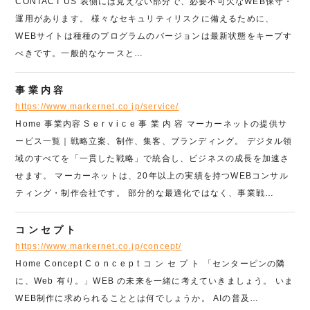
CONTACT US 表側には見えない部分で、必要不可欠なWEB保守・
運用があります。 様々なセキュリティリスクに備えるために、
WEBサイトは種種のプログラムのバージョンは最新状態をキープす
べきです。一般的なケースと…
事業内容
https://www.markernet.co.jp/service/
Home 事業内容 S e r v i c e 事 業 内 容 マーカーネットの提供サ
ービス一覧｜戦略立案、制作、集客、ブランディング。 デジタル領
域のすべてを「一貫した戦略」で統合し、ビジネスの成長を加速さ
せます。 マーカーネットは、20年以上の実績を持つWEBコンサル
ティング・制作会社です。 部分的な最適化ではなく、事業戦…
コンセプト
https://www.markernet.co.jp/concept/
Home Concept C o n c e p t コ ン セ プ ト 「センターピンの隣
に、Web 有り。」WEB の未来を一緒に考えていきましょう。 いま
WEB制作に求められることとは何でしょうか。 AIの普及…