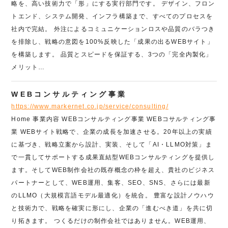
略を、高い技術力で「形」にする実行部門です。 デザイン、フロン
トエンド、システム開発、インフラ構築まで、すべてのプロセスを
社内で完結。 外注によるコミュニケーションロスや品質のバラつき
を排除し、戦略の意図を100%反映した「成果の出るWEBサイト」
を構築します。 品質とスピードを保証する、3つの「完全内製化」
メリット…
WEBコンサルティング事業
https://www.markernet.co.jp/service/consulting/
Home 事業内容 WEBコンサルティング事業 WEBコサルティング事
業 WEBサイト戦略で、企業の成長を加速させる。20年以上の実績
に基づき、戦略立案から設計、実装、そして「AI・LLMO対策」ま
で一貫してサポートする成果直結型WEBコンサルティングを提供し
ます。そしてWEB制作会社の既存概念の枠を超え、貴社のビジネス
パートナーとして、WEB運用、集客、SEO、SNS、さらには最新
のLLMO（大規模言語モデル最適化）を統合。 豊富な設計ノウハウ
と技術力で、戦略を確実に形にし、企業の「進むべき道」を共に切
り拓きます。 つくるだけの制作会社ではありません。WEB運用、