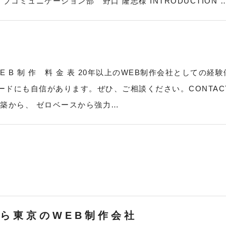
コミュニケーション部 野口 隆志様 INTRODUCTION 
C E W E B 制 作 料 金 表 20年以上のWEB制作会社
ドにも自信があります。ぜひ、ご相談ください。CONTACT
築から、 ゼロベースから強力…
ら東京のWEB制作会社