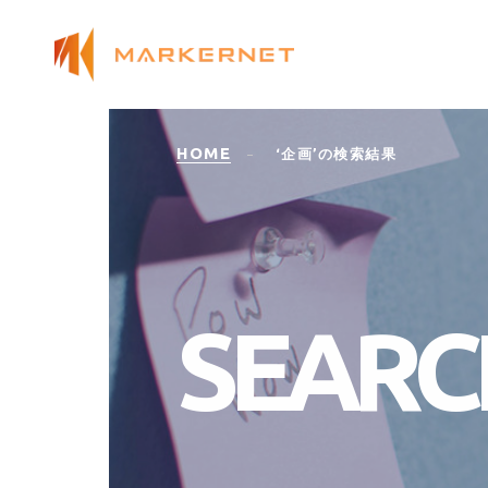
HOME
‘企画’の検索結果
S
E
A
R
C