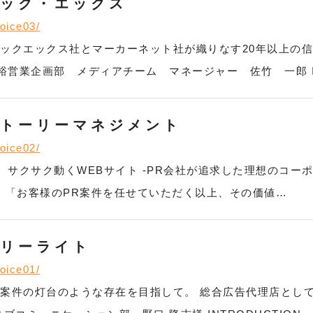
パック・エックス
voice03/
ックエックス社とマーカーネット社が織りなす20年以上の信
業企画部 メディアチーム マネージャー 佐竹 一郎 INT
ストーリーマネジメント
voice02/
サクサク動くWEBサイト -PR会社が追求した理想のコー
ION 「お客様のPR案件を任せていただく以上、その価値…
スリーライト
voice01/
B案件の灯台のような存在を目指して。 総合広告代理店とし